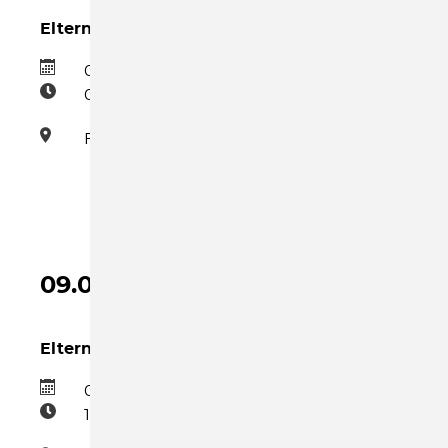
Eltern-Kind-Gruppe Mittwoch
09.09.2026
09:00–10:30
Familienzentrum
09.09.2026
Eltern-Kind-Gruppe Mittwoch Nachmittag
09.09.2026
15:30–17:00