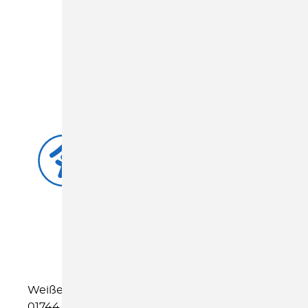
ANFAHRT
Weißeritzstraße 30
01744 Dippoldeswalde