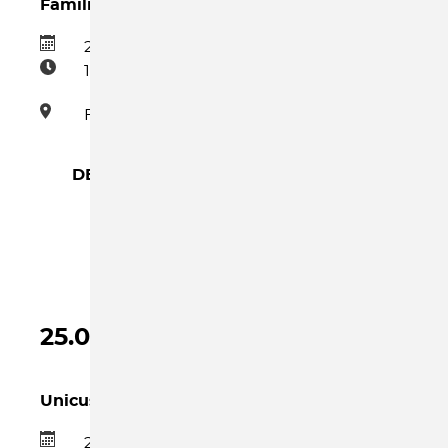
Familienzentrum
20.08.2026
15:00–17:00
Familienzentrum
DETAILS →
SPIEL-
UND
BASTELNACHMITTAG
IM
FAMILIENZENTRUM
25.08.2026
Unicus
25.08.2026