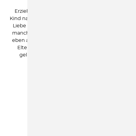
Erziehung bedeutet für Sie als Eltern, Ihrem
Kind nachahmenswerte Beispiele und vor allem
Liebe zu geben. Und wie Sie wissen, kann das
manchmal sehr aufreibend sein. Erziehung ist
eben auch harte Arbeit. Der DKSB unterstützt
Eltern mit den Kursen, den Familienalltag
gelassener und souveräner zu meistern.
MEHR ERFAHREN
KINDER
Genial Sozial im