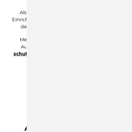
Als Prozessberater*in begleiten wir Ihre
Einrichtung mit unserem Blick von außen bei
der Erstellung eines Schutzkonzeptes.
Melden Sie sich für ein unverbindliches
Auftragsklärungsgespräch per Mail an:
schutzkonzept@kinderschutzbund-soe.de
MEHR ERFAHREN
ELTERN
Allgemeine Beratung