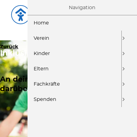
Navigation
Home
Verein
Zurück
Vorwärts
Inklusionsassistent
Kinder
Eltern
An deiner Seite im Unterricht und
Fachkräfte
darüber hinaus
Spenden
MEHR ERFAHREN