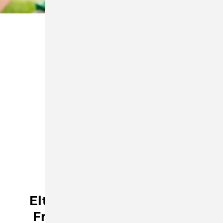
•
•
•
AKTUELL
ELTERN
Elternkurs "Mehr Lust als
Frust im Familienalltag"