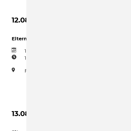
12.08.2026
Eltern-Kind-Gruppe Mittwoch Nachmittag
12.08.2026
15:30–17:00
Familienzentrum
13.08.2026