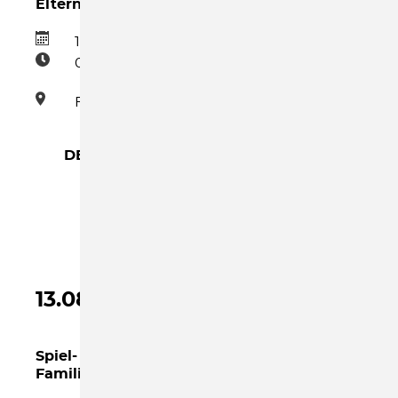
Elternfrühstück
13.08.2026
09:00–11:00
Familienzentrum
DETAILS →
ELTERNFRÜHSTÜCK
13.08.2026
Spiel- und Bastelnachmittag im
Familienzentrum