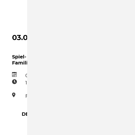
03.09.2026
Spiel- und Bastelnachmittag im
Familienzentrum
03.09.2026
15:00–17:00
Familienzentrum
DETAILS →
SPIEL-
UND
BASTELNACHMITTAG