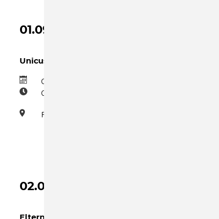
01.09.2026
Unicus
01.09.2026
09:00–10:30
Familienzentrum
02.09.2026
Eltern-Kind-Gruppe Mittwoch