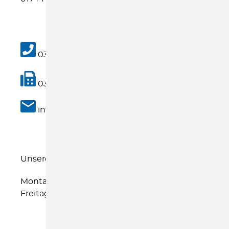
03504-600960
03504-600969
info@kinderschutzbund-soe.de
Unsere Öffnungszeiten
Montag 8 Uhr - 17 Uhr
Freitag 8 Uhr - 12 Uhr