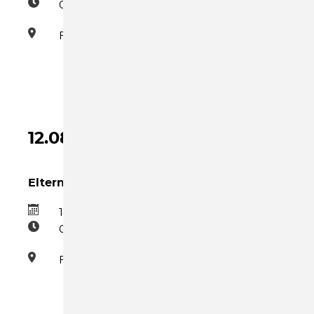
09:00–10:30
Familienzentrum
12.08.2026
Eltern-Kind-Gruppe Mittwoch
12.08.2026
09:00–10:30
Familienzentrum