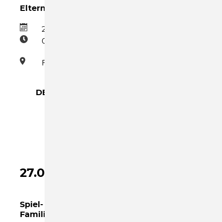
Elternfrühstück
27.08.2026
09:00–11:00
Familienzentrum
DETAILS →
ELTERNFRÜHSTÜCK
27.08.2026
Spiel- und Bastelnachmittag im
Familienzentrum