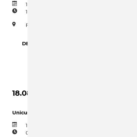
13.08.2026
15:00–17:00
Familienzentrum
DETAILS →
SPIEL-
UND
BASTELNACHMITTAG
IM
FAMILIENZENTRUM
18.08.2026
Unicus
18.08.2026
09:00–10:30