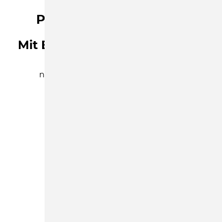
Projekt ElternChanceN
Mit Elternbegleitung Familien
stärken!
neues Projekt an den Grundschulen
Schmiedeberg, Ruppendorf und
Pretzschendorf
FACHKRÄFTE
Schutzkonzept -
Prozessberatung
Ein sicherer Ort für Kinder sein.