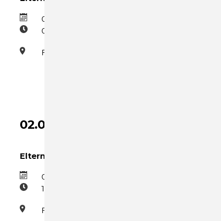
02.09.2026
09:00–10:30
Familienzentrum
02.09.2026
Eltern-Kind-Gruppe Mittwoch Nachmittag
02.09.2026
15:30–17:00
Familienzentrum