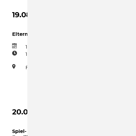
19.08.2026
Eltern-Kind-Gruppe Mittwoch Nachmittag
19.08.2026
15:30–17:00
Familienzentrum
20.08.2026
Spiel- und Bastelnachmittag im