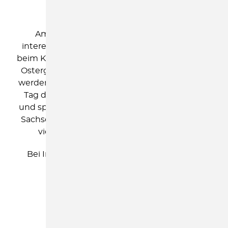
Kinderschutzbund
Am Dienstag, den 30.06.2026 laden wir
interessierte Schüler: innen herzlich dazu ein,
beim Kinderschutzbund KV Sächische Schweiz-
Ostergebirge in Dippoldiswlade sozial aktiv zu
werden. Junge Menschen tauschen an diesem
Tag die Schulbank gegen einen Arbeitsplatz
und spenden ihren Lohn für soziale Projekte in
Sachsen und weltweit. Dabei erfahren sie, wie
viel man gemeinsam bewegen kann.
Bei Interesse meldet euch einfach bei uns!
ELTERN