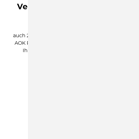
Veranstaltungsreihe 2026
Liebe Eltern,
auch 2026 wollen wir in Kooperation mit dem
AOK Plus Programm "Gemeinsam wachsen"
Ihnen die folgenden Veranstaltungen
kostenfrei anbieten:
"Stark durch Beziehung"
1. Hilfe bei Kleinkindunfällen
"Erziehen ohne Schimpfen"
"Belohnung und Bestrafung"
Wir freuen uns auf Sie!