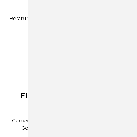
Nutzen Sie unser kostenfreies
Beratungsangebot rund um den Familienalltag!
MEHR ERFAHREN
ELTERN
Eltern-Kind-Gruppe und
Unicus Kurs
Gemeinsam spielen, singen und austauschen.
Gemeinsame Zeit verbringen und sich
austauschen.