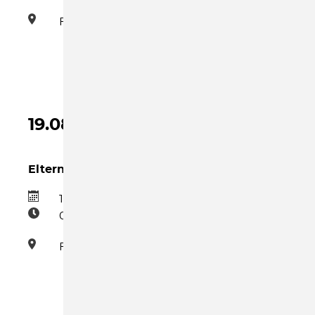
Familienzentrum
19.08.2026
Eltern-Kind-Gruppe Mittwoch
19.08.2026
09:00–10:30
Familienzentrum