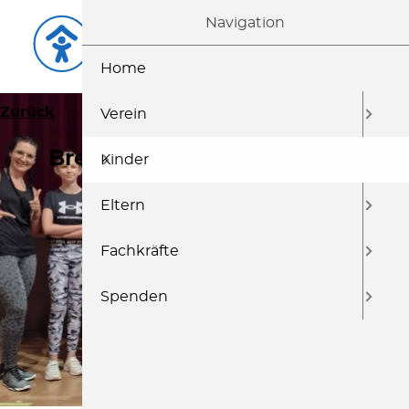
Navigation
Home
Zurück
Vorwärts
Verein
Breakedance Ferienprojekt
Kinder
Eltern
Fachkräfte
Spenden
VIDEO BEI FRM ANSCHAUEN