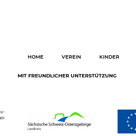
Home
Verein
Kinder
Navigation
HOME
VEREIN
KINDER
überspringen
Eltern
MIT FREUNDLICHER UNTERSTÜTZUNG
Fachkräfte
Spenden