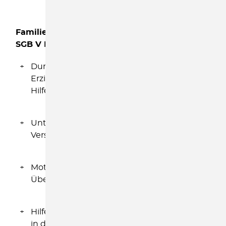
Familienhelfer/in entsprechend der § 27 ff
SGB V III (30 – 40 h)
Durchführung von ambulanten Hilfen zur
Erziehung entsprechend der individuellen
Hilfepläne,
Unterstützung bei der Wahrnehmung der
Versorgung und Betreuung der Kinder
Motivation der Erziehungsperson zur
Überprüfung/ggf. Veränderung
Hilfestellung bei der Integration der Familie
in das soziale Umfeld