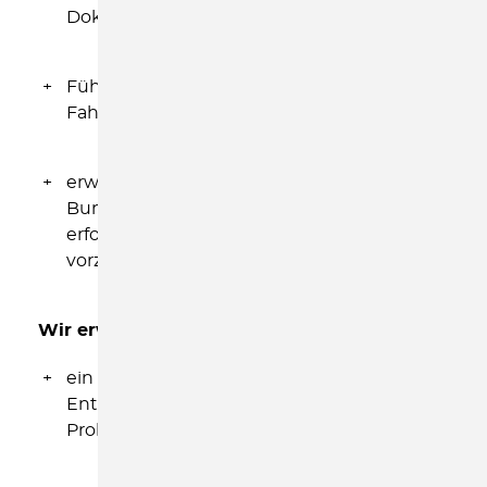
Dokumentation
Führerschein Klasse B (PKW bis 3,5 t) und
Fahrpraxis zwingend erforderlich
erweitertes Führungszeugnis gem. § 30a
Bundeszentralregistergesetz zwingend
erforderlich (ist erst bei Einstellung
vorzulegen).
Wir erwarten von Ihnen des Weiteren
:
ein hohes Maß an Flexibilität, Teamfähigkeit,
Entscheidungs- und
Problemlösungskompetenz