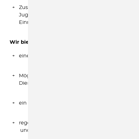
Zusammenarbeit mit freien Trägern der
Jugendhilfe und anderen Institutionen und
Einrichtungen
Wir bieten Ihnen
einen eigenen Arbeitsplatz
Möglichkeit, Dienstfahrten mit einem
Dienstauto zu erledigen
ein freundliches, gemischtes Team
regelmäßige Supervision, Teamberatung
und Reflektion