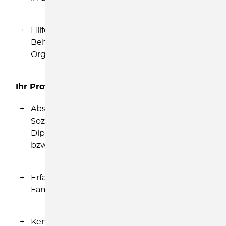
Hilfestellung im Umgang mit Ämtern und
Behörden, Institutionen und
Organisationen
Ihr Profil
Abschluss als Bachelor oder Diplom-
Sozialarbeiter/in bzw.
Diplomsozialpädagogin/Diplomsozialpädagoge
bzw. ähnliche soziale Berufsausbildung
Erfahrungen in der Sozialpädagogischen
Familienhilfe
Kenntnisse in Methodenarbeit und