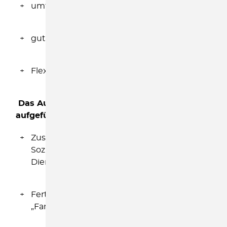
umfassende soziale Kompetenz
gute PC-Kenntnisse
Flexibilität in der Arbeitszeitgestaltung
Das Aufgabengebiet umfasst nachfolgend
aufgeführte Arbeitsinhalte
:
Zusammenarbeit mit dem Allgemeinen
Sozialen Dienst und dem Aufsuchenden
Dienst/ Gehstruktur
Fertigkeiten und Erfahrung im Berufsfeld
„Familienhilfe“