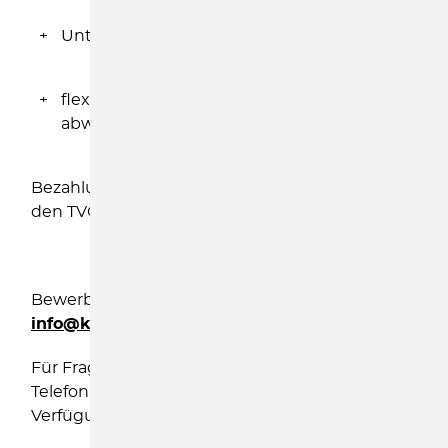
Unterstützung bei der Einarbeitung
flexible Arbeitszeiten und ein
abwechslungsreiches Arbeitsgebiet
Bezahlung nach Vereinbarung angelehnt an
den TVÖD - SUE
Bewerbungen richten Sie bitte an:
info@kinderschutzbund-soe.de
Für Fragen stehen wir Ihnen unter der
Telefonnummer 03504- 600960 gern zur
Verfügung.