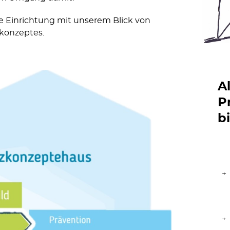
hre Einrichtung mit unserem Blick von
zkonzeptes.
A
P
b