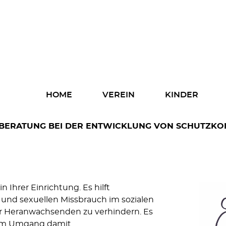
Home
Verein
Kinder
Navigation
HOME
VEREIN
KINDER
überspringen
Eltern
BERATUNG BEI DER ENTWICKLUNG VON SCHUTZKO
Fachkräfte
Spenden
 Ihrer Einrichtung. Es hilft
 und sexuellen Missbrauch im sozialen
er Heranwachsenden zu verhindern. Es
 im Umgang damit.